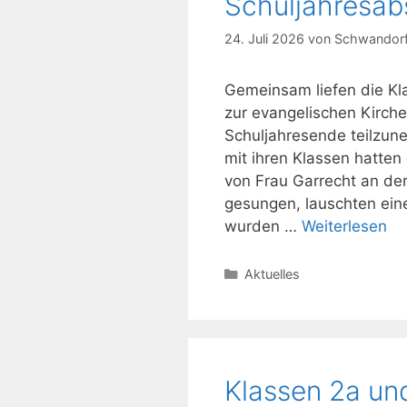
Schuljahresab
24. Juli 2026
von
Schwandorf
Gemeinsam liefen die K
zur evangelischen Kirch
Schuljahresende teilzune
mit ihren Klassen hatte
von Frau Garrecht an der
gesungen, lauschten eine
wurden …
Weiterlesen
Kategorien
Aktuelles
Klassen 2a un