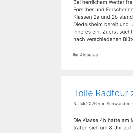
Bei herrlichem Wetter fr
Forscher und Forscherin
Klassen 2a und 2b stand
Diedelsheim bereit und l
Inneres ein. Zuerst such
nach verschiedenen Blü
Kategorien
Aktuelles
Tolle Radtou
3. Juli 2026
von
Schwandorf-
Die Klasse 4b hatte am 
trafen sich um 8 Uhr au