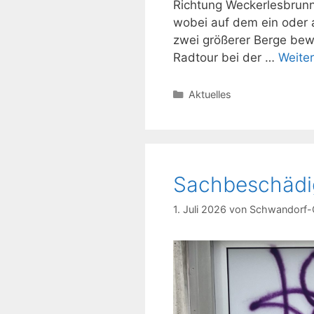
Richtung Weckerlesbrunn
wobei auf dem ein oder 
zwei größerer Berge bewä
Radtour bei der …
Weite
Kategorien
Aktuelles
Sachbeschädi
1. Juli 2026
von
Schwandorf-